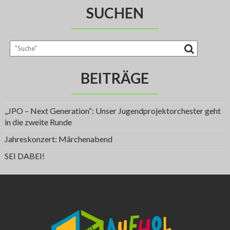
w
e
SUCHEN
i
s
BEITRÄGE
„JPO – Next Generation“: Unser Jugendprojektorchester geht
in die zweite Runde
Jahreskonzert: Märchenabend
SEI DABEI!