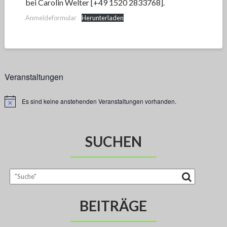
bei Carolin Welter [+49 1520 2833768].
Anmeldeformular
Herunterladen
Veranstaltungen
Es sind keine anstehenden Veranstaltungen vorhanden.
H
i
n
w
e
SUCHEN
i
s
BEITRÄGE