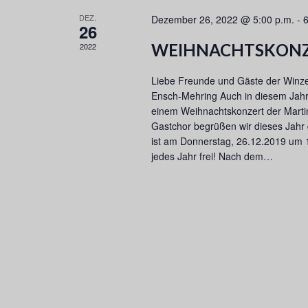
l
DEZ.
Dezember 26, 2022 @ 5:00 p.m.
-
6
ü
26
s
WEIHNACHTSKON
2022
s
e
Liebe Freunde und Gäste der Winze
l
Ensch-Mehring Auch in diesem Jahr l
w
einem Weihnachtskonzert der Martin
o
Gastchor begrüßen wir dieses Jahr
r
ist am Donnerstag, 26.12.2019 um 17.
t
jedes Jahr frei! Nach dem…
.