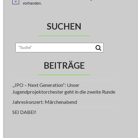
H
vorhanden.
i
n
w
e
SUCHEN
i
s
BEITRÄGE
„JPO – Next Generation“: Unser
Jugendprojektorchester geht in die zweite Runde
Jahreskonzert: Märchenabend
SEI DABEI!