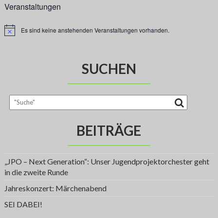
Veranstaltungen
Es sind keine anstehenden Veranstaltungen vorhanden.
H
i
n
w
e
SUCHEN
i
s
BEITRÄGE
„JPO – Next Generation“: Unser Jugendprojektorchester geht
in die zweite Runde
Jahreskonzert: Märchenabend
SEI DABEI!