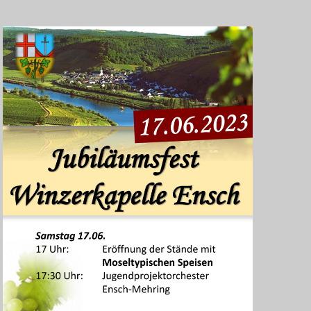
I
C
H
T
E
N
-
N
A
V
I
G
A
T
I
O
N