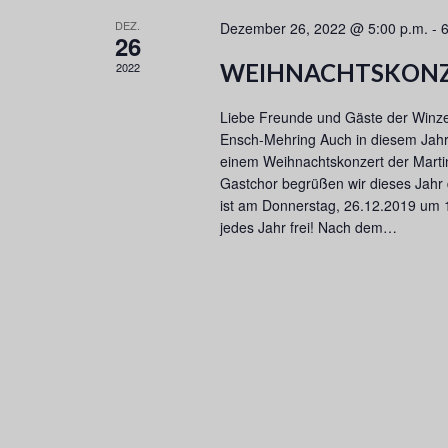
l
DEZ.
Dezember 26, 2022 @ 5:00 p.m.
-
6
ü
26
s
WEIHNACHTSKON
2022
s
e
Liebe Freunde und Gäste der Winze
l
Ensch-Mehring Auch in diesem Jahr l
w
einem Weihnachtskonzert der Martin
o
Gastchor begrüßen wir dieses Jahr
r
ist am Donnerstag, 26.12.2019 um 17.
t
jedes Jahr frei! Nach dem…
.