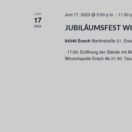
l
N
l
w
S
e
JUNI
Juni 17, 2023 @ 5:00 p.m.
-
11:30 
o
U
17
n
r
C
.
JUBILÄUMSFEST W
2023
t
H
e
E
54340 Ensch
Martinstraße 21, Ens
i
U
n
N
17:00: Eröffnung der Stände mit M
g
D
Winzerkapelle Ensch Ab 21:30: Ta
e
A
b
N
e
S
n
I
.
C
S
H
u
T
c
E
h
N
e
,
n
N
a