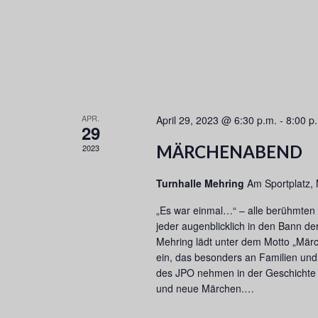
A
c
V
h
I
V
G
e
A
r
T
a
I
n
O
APR.
April 29, 2023 @ 6:30 p.m.
-
8:00 p
s
29
N
t
MÄRCHENABEND
2023
a
l
Turnhalle Mehring
Am Sportplatz,
t
u
„Es war einmal…“ – alle berühmten 
n
jeder augenblicklich in den Bann d
g
Mehring lädt unter dem Motto „Mär
e
ein, das besonders an Familien und 
n
des JPO nehmen in der Geschichte 
S
und neue Märchen.…
c
h