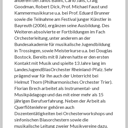
anderem bei Janos Balint, Carlo Jans, Craig
Goodman, Robert Dick, Prof. Michael Faust und
Kammermusikkurse u.a. bei Prof. Eduard Brunner
sowie die Teilnahme am Festival junger Künstler in
Bayreuth (2006), ergänzen seine Ausbildung. Des
Weiteren absolvierte er Fortbildungen im Fach
Orchesterleitung, unter anderem an der
Bundesakademie für musikalische Jugendbildung
in Trossingen, sowie Meisterkurse u.a. bei Douglas
Bostock. Bereits mit 8 Jahren hatte er den ersten
Kontakt mit Musik und spielte 13 Jahre lang im
LandesJugendBlasOrchester Rheinland-Pfalz. Sehr
prägend war für Ihn auch der Unterricht bei
Helmut Thorn (Philharmonisches Orchester Trier).
Florian Brech arbeitet als Instrumental- und
Musikpädagoge und das mit einer mehr als 15
jährigen Berufserfahrung. Neben der Arbeit als
Querflötenlehrer gehören auch
Dozententätigkeiten bei Orchesterworkshops und
sinfonischen Blasorchestern sowie die
musikalische Leitung zweier Musikvereine dazu.