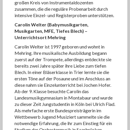
großen Kreis von Instrumentaldozenten
zusammen, die die reguläre Probenarbeit durch
intensive Einzel- und Registerproben unterstützen.
Carolin Welter (Babymusikgarten,
Musikgarten, MFE, Tiefes Blech)
–
Unterrichtsort Mehring
Carolin Welter ist 1997 geboren und wohnt in
Mehring. Ihre musikalische Ausbildung begann
zuerst auf der Trompete, allerdings entdeckte sie
bereits zwei Jahre später ihre Liebe zum tiefen
Blech. In einer Bläserklasse in Trier lernte sie die
ersten Töne auf der Posaune und im Anschluss an
diese nahm sie Einzelunterricht bei Jochen Hofer.
Ab der 9. Klasse besuchte Carolin das
Landesmusikgymnasium in Montabaur und wurde
zu dieser Zeit Jungstudentin in Köln bei Ulrich Flad.
Als mehrfache erste Bundespreisträgerin im
Wettbewerb Jugend Musiziert sammelte sie die
notwendige Erfahrung, die ihr zum Einstieg für ein
Studium der Orchestermusik in Saarbrücken