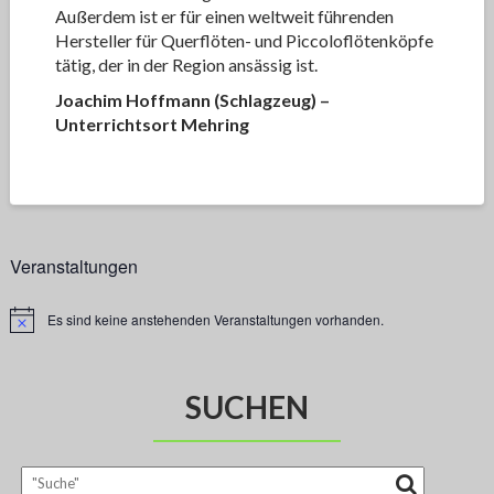
Außerdem ist er für einen weltweit führenden
Hersteller für Querflöten- und Piccoloflötenköpfe
tätig, der in der Region ansässig ist.
Joachim Hoffmann (Schlagzeug)
–
Unterrichtsort Mehring
Veranstaltungen
Es sind keine anstehenden Veranstaltungen vorhanden.
H
i
n
w
e
SUCHEN
i
s