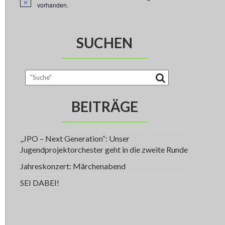
H
vorhanden.
i
n
w
e
SUCHEN
i
s
BEITRÄGE
„JPO – Next Generation“: Unser
Jugendprojektorchester geht in die zweite Runde
Jahreskonzert: Märchenabend
SEI DABEI!