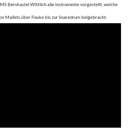
MS Bernkastel Wittlich alle Instrumente vorgestellt, welche
on Mallets über Pauke bis zur Snaredrum beigebracht.